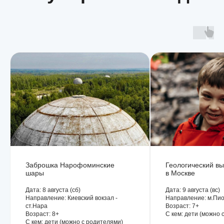
Расписание походов
Август
Сентябрь
Октябрь
Школьный поход
Заброшка Нарофоминские
Геологический вы
шары
в Москве
Многодневные выезды (лето)
Осенние выезды
Дата:
8 августа (сб)
Дата:
9 августа (вс)
Направление:
Киевский вокзал -
Направление:
м.Пио
ст.Нара
Возраст:
7+
Возраст:
8+
С кем:
дети (можно 
С кем:
дети (можно с родителями)