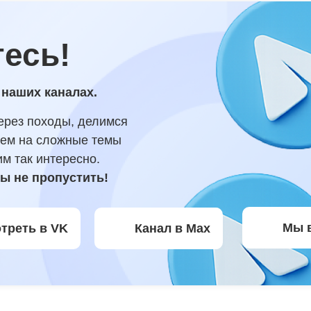
есь!
 наших каналах.
ерез походы, делимся
аем на сложные темы
им так интересно.
ы не пропустить!
Мы 
треть в VK
Канал в Max