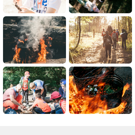
Подписывайтесь!
Все анонсы походов публикуем в
наших каналах.
Рассказываем про развитие детей
через походы, делимся кейсами из
нашей работы, рассуждаем на
сложные темы воспитания детей. Все,
что нам самим так интересно.
Заходите и подписывайтесь, чтобы
не пропустить!
Перейти в tg
Смотреть в VK
Канал в Max