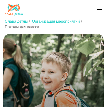
Слава детям
/
Организация мероприятий
/
Походы для класса
Организуем и
проводим
групповые
индивидуальные