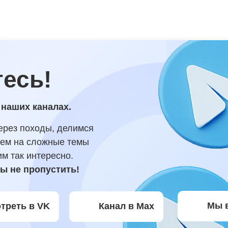
есь!
 наших каналах.
ерез походы, делимся
аем на сложные темы
им так интересно.
ы не пропустить!
Мы 
треть в VK
Канал в Max