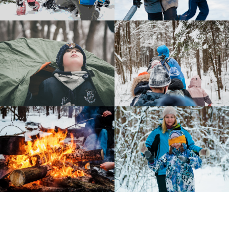
Подписывайтесь!
Все анонсы походов публикуем в
наших каналах.
Рассказываем про развитие детей
через походы, делимся кейсами из
нашей работы, рассуждаем на
сложные темы воспитания детей. Все,
что нам самим так интересно.
Заходите и подписывайтесь, чтобы
не пропустить!
Перейти в tg
Смотреть в VK