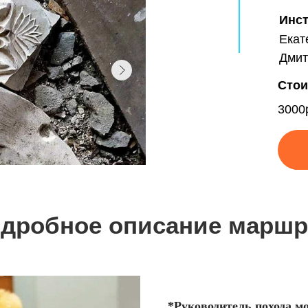
Инс
Екат
Дмит
Стои
3000
дробное описание маршр
*Руководитель похода м