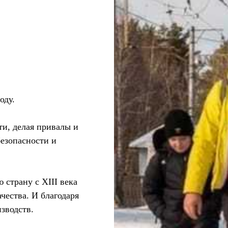
оду.
ти, делая привалы и
безопасности и
 страну с XIII века
ачества. И благодаря
зводств.