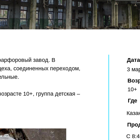
фарфоровый завод. В
Дата
цеха, соединенных переходом,
3 ма
ельные.
Воз
10+
озрасте 10+, группа детская –
Где
Каза
Про
С 8:4