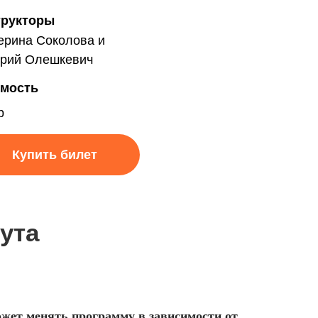
трукторы
ерина Соколова и
рий Олешкевич
мость
р
Купить билет
ута
ожет менять программу в зависимости от