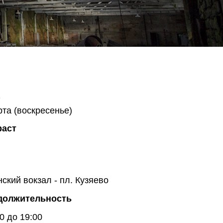
рта (воскресенье)
раст
нский вокзал - пл. Кузяево
должительность
0 до 19:00