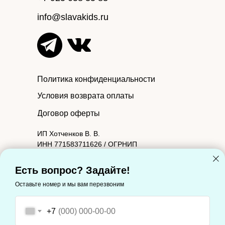
info@slavakids.ru
Политика конфиденциальности
Условия возврата оплаты
Договор оферты
ИП Хотченков В. В.
ИНН 771583711626 / ОГРНИП
314774603601090.
Юридический адрес: 127221, Москва г,
Есть вопрос? Задайте!
Молодцова ул, дом 2, корпус 1, квартира 88
Оставьте номер и мы вам перезвоним
Фактический адрес: 127221, Москва г,
Молодцова ул, дом 2, корпус 1, квартира 88
+7