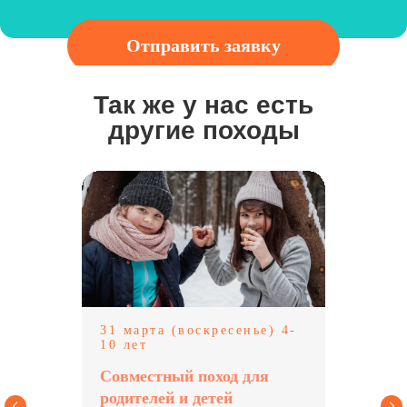
Отправить заявку
Нажимая на кнопку, Вы соглашаетесь с условиями
Так же у нас есть
политики конфиденциальн
ости.
другие походы
31 марта (воскресенье) 4-
10 лет
Совместный поход для
родителей и детей