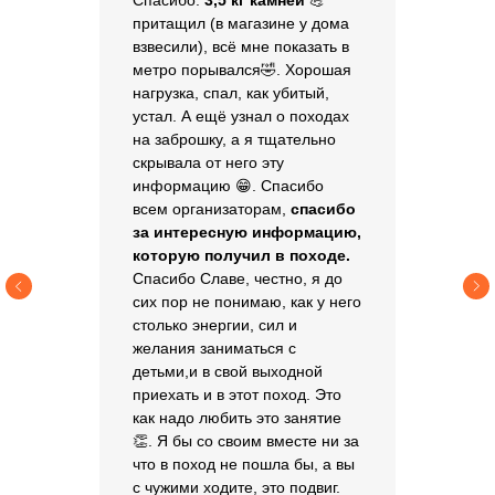
Спасибо.
3,5 кг камней
💪
притащил (в магазине у дома
взвесили), всё мне показать в
метро порывался🤣. Хорошая
нагрузка, спал, как убитый,
устал. А ещё узнал о походах
на заброшку, а я тщательно
скрывала от него эту
информацию 😁. Спасибо
всем организаторам,
спасибо
за интересную информацию,
которую получил в походе.
Спасибо Славе, честно, я до
сих пор не понимаю, как у него
столько энергии, сил и
желания заниматься с
детьми,и в свой выходной
приехать и в этот поход. Это
как надо любить это занятие
👏. Я бы со своим вместе ни за
что в поход не пошла бы, а вы
с чужими ходите, это подвиг.