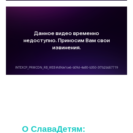
Наши походы подходят для любого
уровня.
Дополнительной подготовки не требуется.
О СлаваДетям: