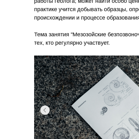
работы геолога; может найти особо цен
практике учится добывать образцы, опре
происхождении и процессе образования
Тема занятия "Мезозойские безпозвоноч
тех, кто регулярно участвует.