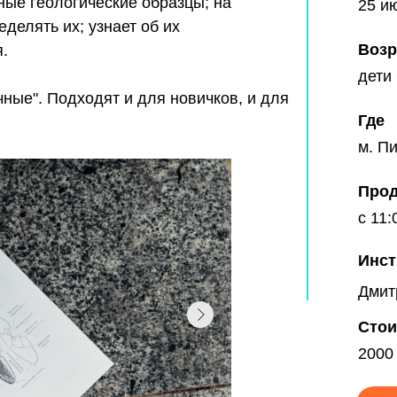
ные геологические образцы; на
25 и
делять их; узнает об их
Возр
.
дети
ные". Подходят и для новичков, и для
Где
м. П
Прод
с 11:
Инст
Дмит
Стои
2000 