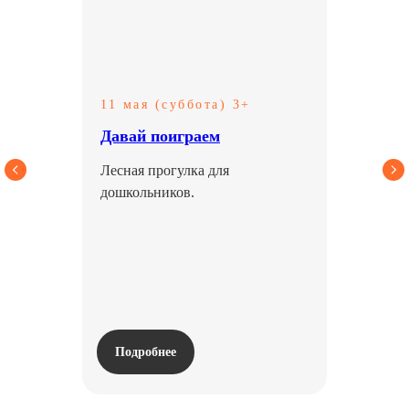
сложные темы воспитания детей. Все,
что нам самим так интересно.
Заходите и подписывайтесь, чтобы
не пропустить!
11 мая (суббота) 3+
Перейти в tg
Давай поиграем
Лесная прогулка для
Смотреть в VK
дошкольников.
Канал в Max
Мы в Rutube
Подробнее