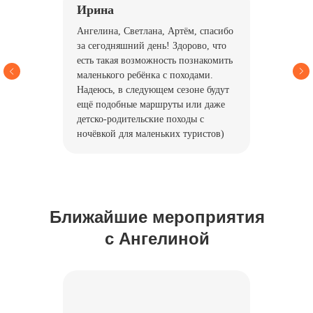
Ирина
Ангелина, Светлана, Артём, спасибо
за сегодняшний день! Здорово, что
есть такая возможность познакомить
маленького ребёнка с походами.
Надеюсь, в следующем сезоне будут
ещё подобные маршруты или даже
детско-родительские походы с
ночёвкой для маленьких туристов)
Подписывайтесь!
Ближайшие мероприятия
Все анонсы походов публикуем в
с Ангелиной
наших каналах.
Рассказываем про развитие детей
через походы, делимся кейсами из
нашей работы, рассуждаем на