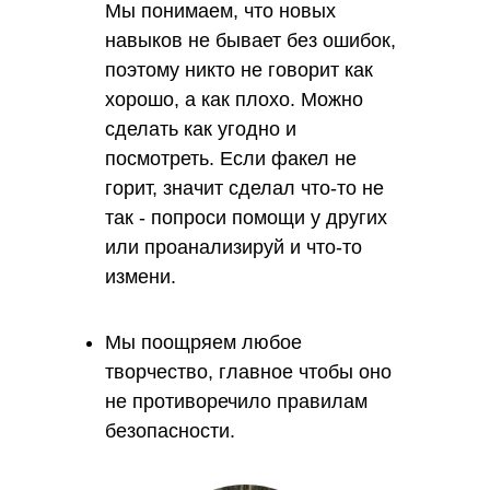
Мы понимаем, что новых
навыков не бывает без ошибок,
поэтому никто не говорит как
хорошо, а как плохо. Можно
сделать как угодно и
посмотреть. Если факел не
горит, значит сделал что-то не
так - попроси помощи у других
или проанализируй и что-то
измени.
Репортаж ко дню отца на России 24
с участием СлаваДетям
Мы поощряем любое
Смотреть оригинал материала
творчество, главное чтобы оно
не противоречило правилам
безопасности.