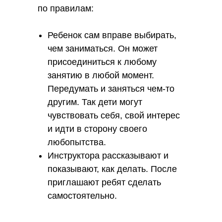
с участием СлаваДетям
по правилам:
Смотреть оригинал материала
Ребенок сам вправе выбирать,
чем заниматься. Он может
присоединиться к любому
занятию в любой момент.
Передумать и заняться чем-то
другим. Так дети могут
чувствовать себя, свой интерес
и идти в сторону своего
любопытства.
Вебинары на платформе "Первое
Инструктора рассказывают и
сентября"
показывают, как делать. После
Темы воспитания, образования, организации
приглашают ребят сделать
детских мероприятий. Записи вебинаров платные.
самостоятельно.
Смотреть оригинал материала