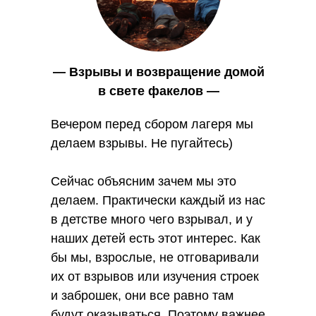
— Взрывы и возвращение домой
в свете факелов —
Вечером перед сбором лагеря мы
делаем взрывы. Не пугайтесь)
Сейчас объясним зачем мы это
делаем. Практически каждый из нас
Вебинары на платформе "Первое
в детстве много чего взрывал, и у
сентября"
наших детей есть этот интерес. Как
Темы воспитания, образования, организации
бы мы, взрослые, не отговаривали
детских мероприятий. Записи вебинаров платные.
их от взрывов или изучения строек
и заброшек, они все равно там
Смотреть оригинал материала
будут оказываться. Поэтому важнее