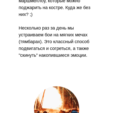
маршмеллоу, которые можно
поджарить на костре. Куда же без
них? ;)
Репортаж ко дню отца на России 24
с участием СлаваДетям
Несколько раз за день мы
устраиваем бои на мягких мечах
Смотреть оригинал материала
(тямбарах). Это классный способ
подвигаться и согреться, а также
"скинуть" накопившиеся эмоции.