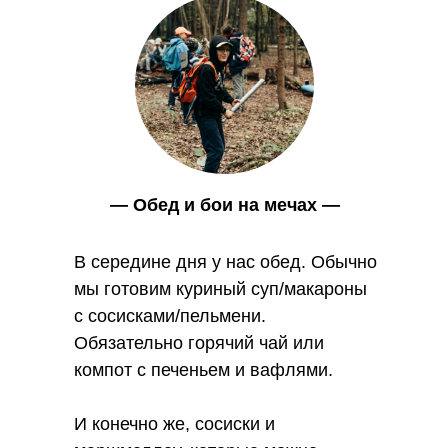
Вебинары на платформе "Первое
сентября"
Темы воспитания, образования, организации
детских мероприятий. Записи вебинаров платные.
— Обед и бои на мечах —
Смотреть оригинал материала
В середине дня у нас обед. Обычно
мы готовим куриный суп/макароны
с сосисками/пельмени.
Обязательно горячий чай или
компот с печеньем и вафлями.
И конечно же, сосиски и