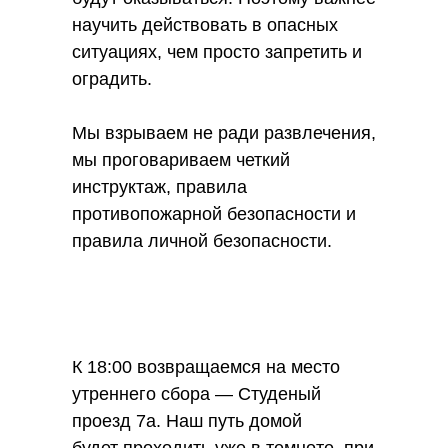
научить действовать в опасных
ситуациях, чем просто запретить и
оградить.
Мы взрываем не ради развлечения,
мы проговариваем четкий
инструктаж, правила
противопожарной безопасности и
правила личной безопасности.
Репортаж ко дню отца на России 24
с участием СлаваДетям
Смотреть оригинал материала
К 18:00 возвращаемся на место
утреннего сбора — Студеный
проезд 7а. Наш путь домой