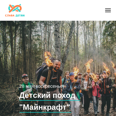
28 мая(воскресенье)
Детский поход
"Майнкрафт"