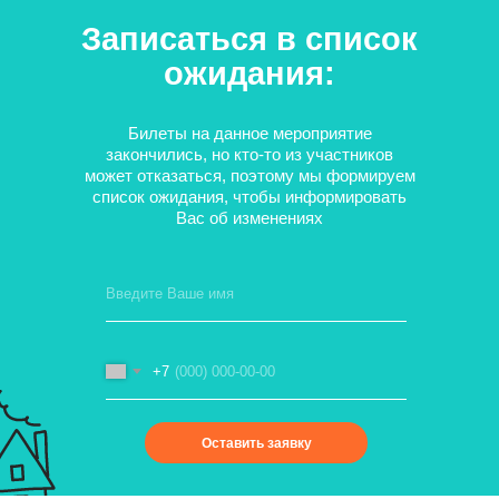
Записаться в список
ожидания:
Билеты на данное мероприятие
Вебинары на платформе "Первое
закончились, но кто-то из участников
сентября"
может отказаться, поэтому мы формируем
список ожидания, чтобы информировать
Темы воспитания, образования, организации
Вас об изменениях
детских мероприятий. Записи вебинаров платные.
Смотреть оригинал материала
+7
Оставить заявку