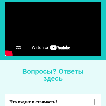
Темы воспитания, образования, организации
детских мероприятий. Записи вебинаров платные.
Смотреть оригинал материала
Вопросы? Ответы
здесь
Репортаж ко дню отца на России 24
с участием СлаваДетям
Что входит в стоимость?
Смотреть оригинал материала