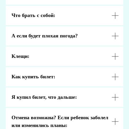
Что брать с собой:
А если будет плохая погода?
Клещи:
Как купить билет:
Вебинары на платформе "Первое
сентября"
Я купил билет, что дальше:
Темы воспитания, образования, организации
детских мероприятий. Записи вебинаров платные.
Отмена возможна? Если ребенок заболел
Смотреть оригинал материала
или изменились планы: