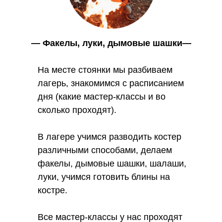
Вебинары на платформе "Первое
сентября"
— Факелы, луки, дымовые шашки—
Темы воспитания, образования, организации
детских мероприятий. Записи вебинаров платные.
На месте стоянки мы разбиваем
Смотреть оригинал материала
лагерь, знакомимся с расписанием
дня (какие мастер-классы и во
сколько проходят).
В лагере учимся разводить костер
различными способами, делаем
факелы, дымовые шашки, шалаши,
луки, учимся готовить блины на
костре.
Репортаж ко дню отца на России 24
Все мастер-классы у нас проходят