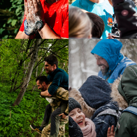
Подписывайтесь!
Все анонсы походов публикуем в
наших каналах.
Рассказываем про развитие детей
через походы, делимся кейсами из
нашей работы, рассуждаем на сложные
темы воспитания детей. Все, что нам
Заходите и
самим так интересно.
подписывайтесь, чтобы не
пропустить!
Перейти в tg
Смотреть в VK