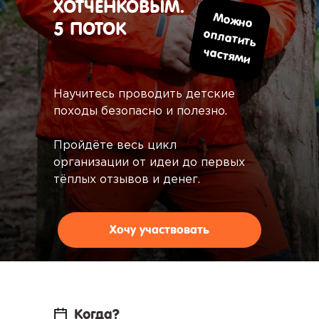
ХОТЧЕНКОВЫМ.
М
ож
но
оплатить
частям
5 ПОТОК
и
Научитесь проводить детские
походы безопасно и полезно.
Пройдёте весь цикл
организации от идеи до первых
тёплых отзывов и денег.
Хочу участвовать
Когда?