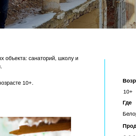
х объекта: санаторий, школу и
.
Возр
возрасте 10+.
10+
Где
Бело
Прод