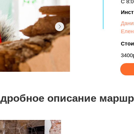
С 8:0
Инст
Дани
Елен
Стои
3400
дробное описание маршр