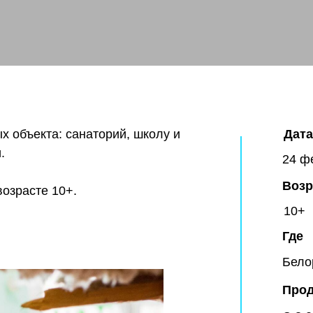
х объекта: санаторий, школу и
Дата
.
24 ф
Возр
возрасте 10+.
10+
Где
Бело
Прод