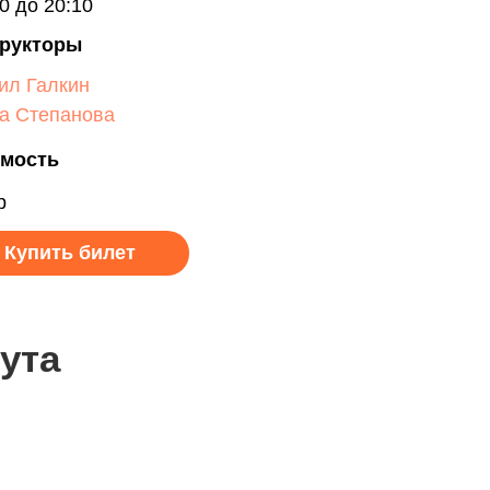
0 до 20:10
рукторы
ил Галкин
а Степанова
мость
р
Купить билет
ута