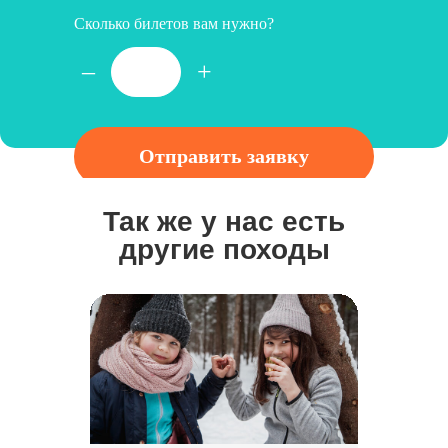
Сколько билетов вам нужно?
–
+
Отправить заявку
Нажимая на кнопку, Вы соглашаетесь с условиями
Так же у нас есть
политики конфиденциальн
ости.
другие походы