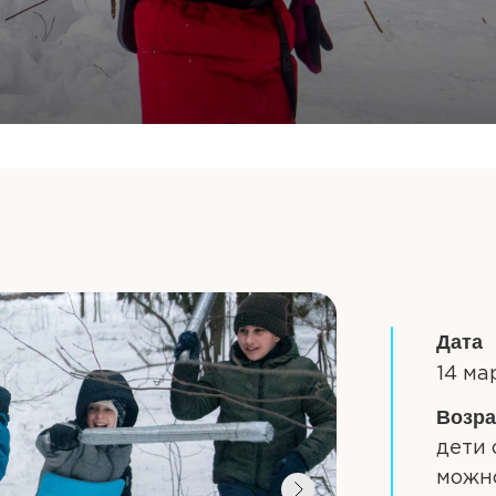
Дата
14 ма
Возра
дети 
можн