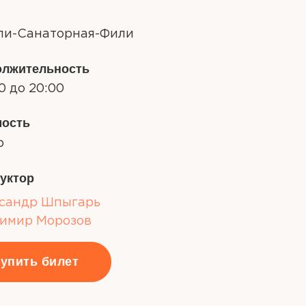
или-Санаторная-Фили
олжительность
00 до 20:00
мость
р
уктор
сандр Шпыгарь
имир Морозов
упить билет