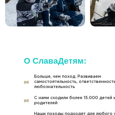
Наши походы подходят для любого уров
Дополнительной подготовки не требуетс
О СлаваДетям:
Больше, чем поход. Развиваем
самостоятельность, ответственност
любознательность
С нами сходили более 15.000 детей 
родителей
Наши походы подходят для любого 