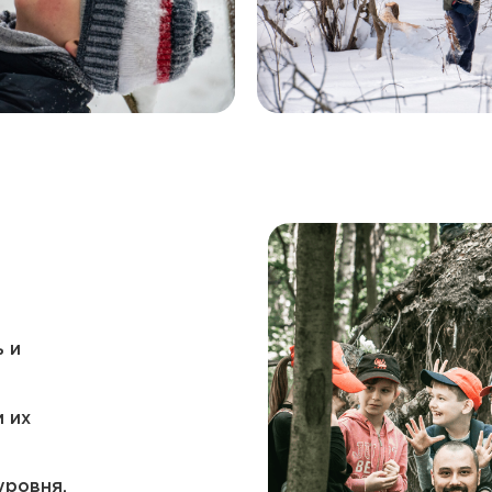
ня.
я.
ь и
и их
уровня.