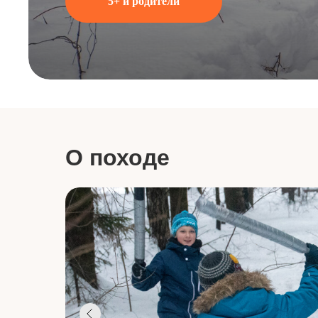
5+ и родители
О походе