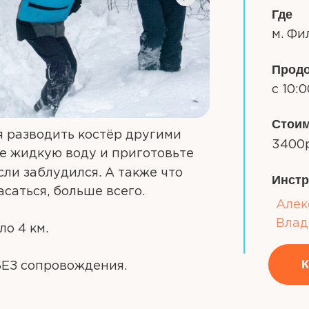
Где
м. Ф
Прод
с 10:
Стои
 разводить костёр другими
3400
е жидкую воду и приготовьте
если заблудился. А также что
Инстр
асаться, больше всего.
Алек
Влад
о 4 км.
К
БЕЗ сопровождения.