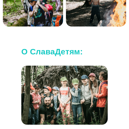
О СлаваДетям: