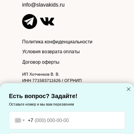
info@slavakids.ru
Политика конфиденциальности
Условия возврата оплаты
Договор оферты
ИП Хотченков В. В.
ИНН 771583711626 / ОГРНИП
314774603601090.
Юридический адрес: 127221, Москва г,
Есть вопрос? Задайте!
Молодцова ул, дом 2, корпус 1, квартира 88
Оставьте номер и мы вам перезвоним
Фактический адрес: 127221, Москва г,
Молодцова ул, дом 2, корпус 1, квартира 88
+7