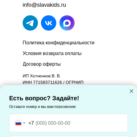
info@slavakids.ru
Политика конфиденциальности
Условия возврата оплаты
Договор оферты
ИП Хотченков В. В.
ИНН 771583711626 / ОГРНИП
314774603601090.
Юридический адрес: 127221, Москва г,
Есть вопрос? Задайте!
Молодцова ул, дом 2, корпус 1, квартира 88
Оставьте номер и мы вам перезвоним
Фактический адрес: 127221, Москва г,
Молодцова ул, дом 2, корпус 1, квартира 88
+7