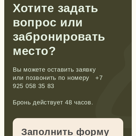
Новый поток стартует в ноябре 2026.
Прочитать подробнее
Подписывайтесь!
Все анонсы походов публикуем в
наших каналах.
Рассказываем про развитие детей
через походы, делимся кейсами из
нашей работы, рассуждаем на
сложные темы воспитания детей. Все,