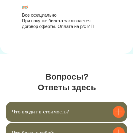
Все официально.
При покупке билета заключается
договор оферты. Оплата на р/с ИП
Купить билеты
1
Выберите подходящие для вас
Вопросы?
билеты
Ответы здесь
2
Что входит в стоимость?
Перейдите в корзину и заполните
анкету для регистрации
Что брать с собой: