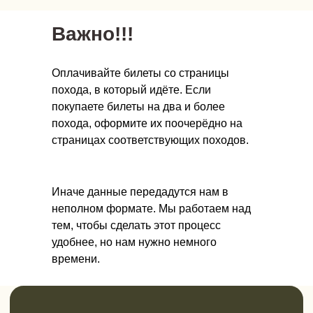
Сертификат для подарка или абонемент
Важно!!!
для регулярных выездов с экономией до
20%. Выберите, что вам подходит
Оплачивайте билеты со страницы
Выбрать сертификат
похода, в который идёте. Если
покупаете билеты на два и более
Смотреть абонементы
похода, оформите их поочерёдно на
страницах соответствующих походов.
Иначе данные передадутся нам в
неполном формате. Мы работаем над
тем, чтобы сделать этот процесс
удобнее, но нам нужно немного
времени.
Онлайн-школа инструкторов
Научитесь проводить детские походы
безопасно и полезно.