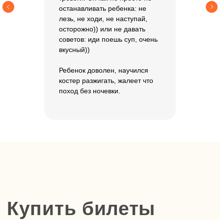
останавливать ребенка: не
лезь, не ходи, не наступай,
осторожно)) или не давать
Хотите задать
советов: иди поешь суп, очень
вкусный))
вопрос или
забронировать
Ребенок доволен, научился
костер разжигать, жалеет что
место?
поход без ночевки.
Вы можете оставить заявку
или позвонить по номеру
+7
925 058 35 83
Бронь действует 48 часов.
Заполнить форму