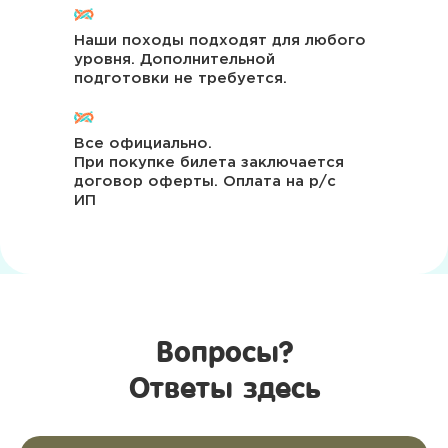
Затем вы сможете оплатить билеты.
3
Мы с вами связываемся для
уточнения деталей мероприятия.
Наши походы подходят для любого
уровня. Дополнительной
Чек пришлём на почту,
4
подготовки не требуется.
подтверждение заказано здесь.
Билет для взрослого
Все официально.
При покупке билета заключается
3.400 ₽
договор оферты. Оплата на р/с
ИП
Купить билет
Билет для ребенка
3.400 ₽
Вопросы?
Купить билет
Ответы здесь
Билет для 2 детей
6.500 ₽