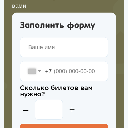
безопасно и полезно.
Новый поток стартует в ноябре 2026.
Прочитать подробнее
Подписывайтесь!
Все анонсы походов публикуем в
наших каналах.
Рассказываем про развитие детей
через походы, делимся кейсами из
нашей работы, рассуждаем на
сложные темы воспитания детей. Все,
что нам самим так интересно.
Заходите и подписывайтесь, чтобы
не пропустить!