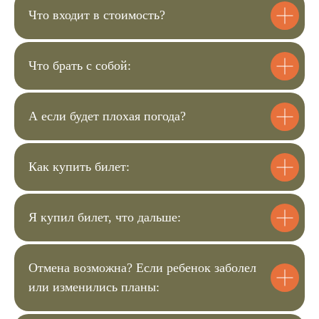
Что входит в стоимость?
Купить билет
Что брать с собой:
Оставить заявку
Хотите задать дополнительные
А если будет плохая погода?
вопросы или забронировать место.
Напишите нам, и мы свяжемся с
вами
Как купить билет:
Заполнить форму
Я купил билет, что дальше:
+7
Отмена возможна? Если ребенок заболел
или изменились планы:
Сколько билетов вам
нужно?