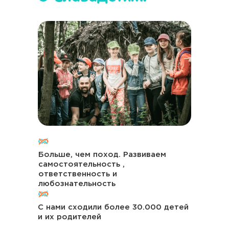
Купить билеты
Больше, чем поход. Развиваем
самостоятельность ,
ответственность и
любознательность
1
Выберите подходящие для вас
билеты
Перейдите в корзину и заполните
С нами сходили более 30.000 детей
2
анкету для регистрации.
и их родителей