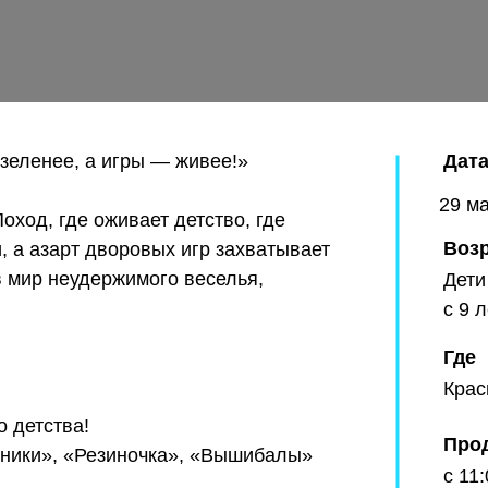
 зеленее, а игры — живее!»
Дат
29 ма
оход, где оживает детство, где
Воз
 а азарт дворовых игр захватывает
 в мир неудержимого веселья,
Дети
с 9 
Где
Крас
 детства!
Про
йники», «Резиночка», «Вышибалы»
с 11