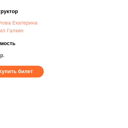
труктор
лова Екатерина
ил Галкин
мость
р.
Купить билет