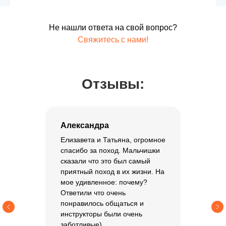
8.000 ₽
Купить билет
Не нашли ответа на свой вопрос?
Свяжитесь с нами!
Оставить заявку
Отзывы:
Хотите задать дополнительные
вопросы или забронировать место.
Напишите нам, и мы свяжемся с
вами
Александра
Елизавета и Татьяна, огромное
Заполнить форму
спасибо за поход. Мальчишки
сказали что это был самый
приятный поход в их жизни. На
мое удивленное: почему?
Ответили что очень
+7
понравилось общаться и
инструкторы были очень
Сколько билетов вам
заботливые)