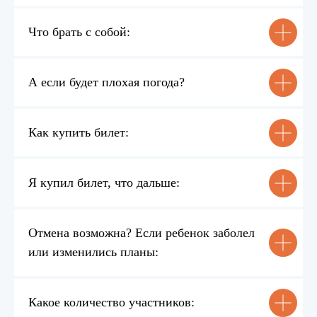
Затем вы сможете оплатить билеты.
3
Что брать с собой:
Мы с вами связываемся для
уточнения деталей мероприятия.
Чек пришлём на почту,
4
подтверждение заказа в вотсапе.
А если будет плохая погода?
Билет для взрослого
Как купить билет:
4.100 ₽
Купить билет
Я купил билет, что дальше:
Билет для ребенка
4.100 ₽
Отмена возможна? Если ребенок заболел
или изменились планы:
Купить билет
Билет для 2 детей
Какое количество участников: