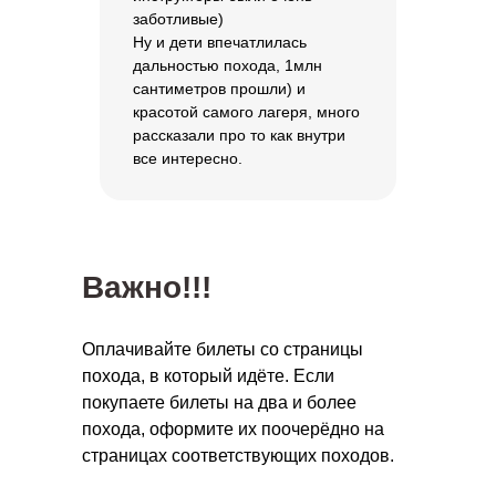
Сколько билетов вам
заботливые)
нужно?
Ну и дети впечатлилась
–
+
дальностью похода, 1млн
сантиметров прошли) и
красотой самого лагеря, много
рассказали про то как внутри
Отправить
все интересно.
Нажимая на кнопку, вы
соглашаетесь с
политикой
конфиденциальности
Важно!!!
Оплачивайте билеты со страницы
похода, в который идёте. Если
покупаете билеты на два и более
похода, оформите их поочерёдно на
страницах соответствующих походов.