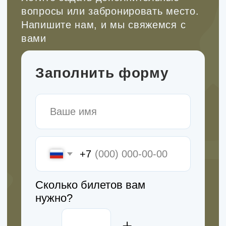
Новый поток стартует в ноябре 2026.
Прочитать подробнее
Подписывайтесь!
Все анонсы походов публикуем в
наших каналах.
Рассказываем про развитие детей
через походы, делимся кейсами из
нашей работы, рассуждаем на