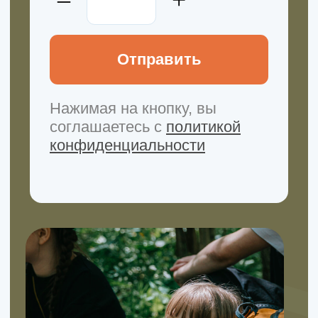
сложные темы воспитания детей. Все,
что нам самим так интересно.
Заходите и подписывайтесь, чтобы
не пропустить!
Перейти в tg
Смотреть в VK
Канал в Max
Мы в Rutube