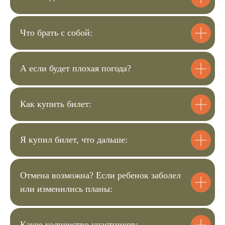
2
анкету для регистрации.
Затем вы сможете оплатить билеты.
3
Мы с вами связываемся для
Что брать с собой:
уточнения деталей мероприятия.
Чек пришлём на почту,
4
подтверждение заказа в вотсапе.
А если будет плохая погода?
Билет для
Как купить билет:
4.100 ₽
Купить билет
Я купил билет, что дальше:
Билет для ребенка
4.100 ₽
Отмена возможна? Если ребенок заболел
или изменились планы:
Купить билет
Билет для 2 детей
Какое количество участников: