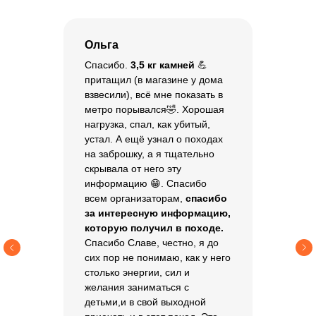
Ольга
Спасибо.
3,5 кг камней
💪
притащил (в магазине у дома
взвесили), всё мне показать в
метро порывался🤣. Хорошая
нагрузка, спал, как убитый,
устал. А ещё узнал о походах
на заброшку, а я тщательно
Хотите задать
скрывала от него эту
информацию 😁. Спасибо
вопрос или
всем организаторам,
спасибо
за интересную информацию,
забронировать
которую получил в походе.
место?
Спасибо Славе, честно, я до
сих пор не понимаю, как у него
столько энергии, сил и
Вы можете оставить заявку
желания заниматься с
или позвонить по номеру
+7
925 058 35 83
детьми,и в свой выходной