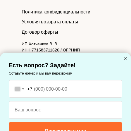
Политика конфиденциальности
Условия возврата оплаты
Договор оферты
ИП Хотченков В. В.
ИНН 771583711626 / ОГРНИП
314774603601090.
Юридический адрес: 127221, Москва г,
Есть вопрос? Задайте!
Молодцова ул, дом 2, корпус 1, квартира 88
Оставьте номер и мы вам перезвоним
Фактический адрес: 127221, Москва г,
Молодцова ул, дом 2, корпус 1, квартира 88
+7
Ваш вопрос
Информация, опубликованная на сайте, носит
общий характер и служит для ознакомительных
целей, не является публичной офертой. © 2019
«Старт» Все права защищены.
Перезвоните мне