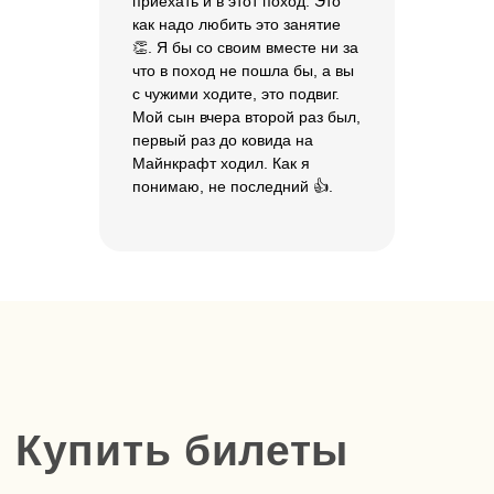
приехать и в этот поход. Это
Бронь действует 48 часов.
как надо любить это занятие
👏. Я бы со своим вместе ни за
что в поход не пошла бы, а вы
Заполнить форму
с чужими ходите, это подвиг.
Мой сын вчера второй раз был,
первый раз до ковида на
Майнкрафт ходил. Как я
понимаю, не последний 👍.
+7
Сколько билетов вам
нужно?
–
+
Отправить
Нажимая на кнопку, вы
соглашаетесь с
политикой