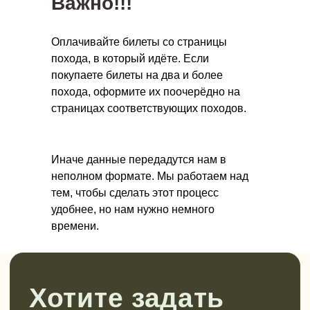
Важно!!!
Оплачивайте билеты со страницы
похода, в который идёте. Если
покупаете билеты на два и более
похода, оформите их поочерёдно на
Онлайн-школа инструкторов
страницах соответствующих походов.
Научитесь проводить детские походы
безопасно и полезно.
Иначе данные передадутся нам в
Новый поток стартует в ноябре 2026.
неполном формате. Мы работаем над
тем, чтобы сделать этот процесс
Прочитать подробнее
удобнее, но нам нужно немного
времени.
Подписывайтесь!
Все анонсы походов публикуем в