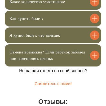
Какое количество участников:
Билет для ребёнка
Как купить билет:
3.600 ₽
Я купил билет, что дальше:
Купить билет
Отмена возможна? Если ребенок заболел
Билет для взрослого
или изменились планы:
3.100 ₽
Не нашли ответа на свой вопрос?
Купить билет
Свяжитесь с нами!
Отзывы: