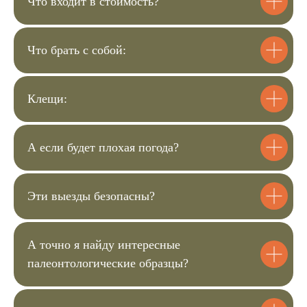
Что входит в стоимость?
2
Что брать с собой:
Перейдите в корзину и заполните
анкету для регистрации
Клещи:
3
А если будет плохая погода?
Затем вы сможете оплатить билеты.
Мы с вами свяжемся для уточнения
Эти выезды безопасны?
деталей мероприятия.
А точно я найду интересные
4
палеонтологические образцы?
Чек пришлём на почту, а
подтверждение заказа в вотсап.