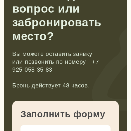
наших каналах.
Рассказываем про развитие детей
через походы, делимся кейсами из
нашей работы, рассуждаем на
сложные темы воспитания детей. Все,
что нам самим так интересно.
Заходите и подписывайтесь, чтобы
не пропустить!
Перейти в tg
Смотреть в VK
Канал в Max
Мы в Rutube