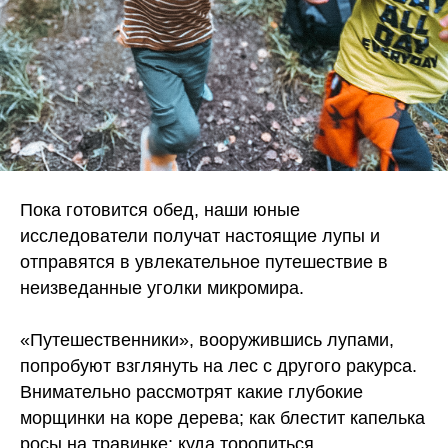
Билет для ребенка
3.400 ₽
Купить билет
Билет для 2 детей
6.200 ₽
Пока готовится обед, наши юные
исследователи получат настоящие лупы и
Купить билет
отправятся в увлекательное путешествие в
неизведанные уголки микромира.
Билет для 3 детей
8.700 ₽
«Путешественники», вооружившись лупами,
попробуют взглянуть на лес с другого ракурса.
шел билет
Внимательно рассмотрят какие глубокие
морщинки на коре дерева; как блестит капелька
росы на травинке; куда торопиться