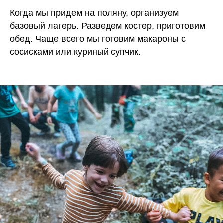
Когда мы придем на поляну, организуем
Купить билеты
базовый лагерь. Разведем костер, приготовим
обед. Чаще всего мы готовим макароны с
сосисками или куриный супчик.
1
Выберите подходящие для вас
билеты
Перейдите в корзину и заполните
2
анкету для регистрации.
Затем вы сможете оплатить билеты.
3
Мы с вами связываемся для
уточнения деталей мероприятия.
Чек пришлём на почту,
4
подтверждение заказа в вотсапе.
Билет для взрослого
3.400 ₽
Купить билет