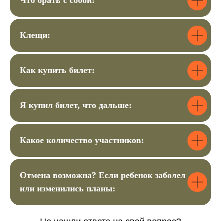
Что брать с собой:
забронировать
место?
Клещи:
Вы можете оставить заявку
или позвонить по номеру
+7
925 058 35 83
Как купить билет:
Бронь действует 48 часов.
Я купил билет, что дальше:
Заполнить форму
Какое количество участников:
+7
Отмена возможна? Если ребенок заболел
или изменились планы:
Сколько билетов вам
нужно?