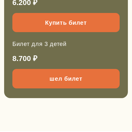
Подписывайтесь!
Все анонсы походов публикуем в
наших каналах.
Рассказываем про развитие детей
через походы, делимся кейсами из
нашей работы, рассуждаем на
сложные темы воспитания детей. Все,
что нам самим так интересно.
Заходите и подписывайтесь, чтобы
не пропустить!
Перейти в tg