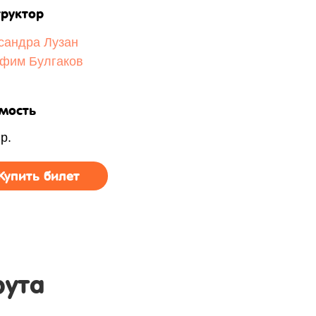
руктор
сандра Лузан
фим Булгаков
мость
р.
Купить билет
рута