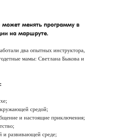
а может менять программу в
ции на маршруте.
работали два опытных инструктора,
годетные мамы: Светлана Быкова и
:
хе;
окружающей средой;
общение и настоящие приключения;
тство;
й и развивающей среде;