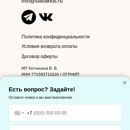
info@slavakids.ru
Политика конфиденциальности
Условия возврата оплаты
Договор оферты
ИП Хотченков В. В.
ИНН 771583711626 / ОГРНИП
314774603601090.
Юридический адрес: 127221, Москва г,
Есть вопрос? Задайте!
Молодцова ул, дом 2, корпус 1, квартира 88
Оставьте номер и мы вам перезвоним
Фактический адрес: 127221, Москва г,
Молодцова ул, дом 2, корпус 1, квартира 88
+7