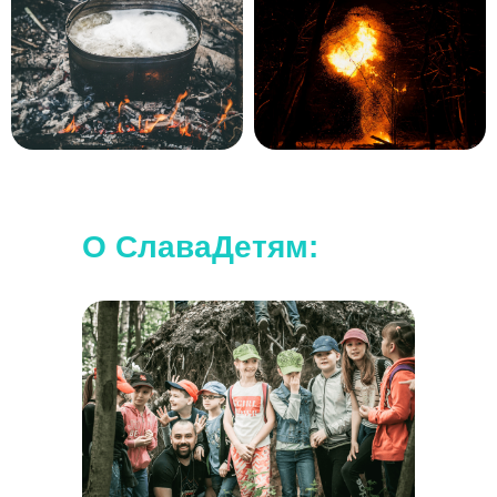
О СлаваДетям: