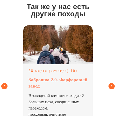
Нажимая на кнопку, Вы соглашаетесь с условиями
Так же у нас есть
политики конфиденциальн
ости.
другие походы
28 марта (четверг) 10+
Заброшка 2.0. Фарфоровый
завод
В заводской комплекс входит 2
больших цеха, соединенных
переходом,
проходная, очистные