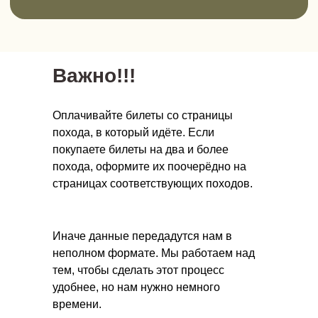
Онлайн-школа инструкторов
Научитесь проводить детские походы
безопасно и полезно.
Важно!!!
Новый поток стартует в ноябре 2026.
Оплачивайте билеты со страницы
Прочитать подробнее
похода, в который идёте. Если
покупаете билеты на два и более
похода, оформите их поочерёдно на
страницах соответствующих походов.
Иначе данные передадутся нам в
неполном формате. Мы работаем над
Подписывайтесь!
тем, чтобы сделать этот процесс
удобнее, но нам нужно немного
Все анонсы походов публикуем в
времени.
наших каналах.