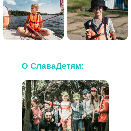
О СлаваДетям: