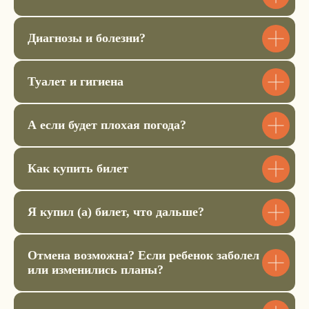
Купить билет
Диагнозы и болезни?
Аренда коврика
900 ₽
Туалет и гигиена
Купить билет
А если будет плохая погода?
Аренда сидушки
500 ₽
Как купить билет
Купить билет
Я купил (а) билет, что дальше?
Отмена возможна? Если ребенок заболел
или изменились планы?
Внесите оплату в размере 5000
и оплатите остальную