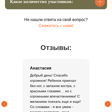
постепенную стадию.
Какое количество участников:
Мы фиксируем за вами ту сумму,
которая актуальна на данный момент
👌 переплату и процент нет
Не нашли ответа на свой вопрос?
Свяжитесь с нами!
Остальная сумма до 15 мая
Отзывы:
Забронировать место
Анастасия
Добрый день! Спасибо
огромное! Ребенок приехал
без ног, с запахом костра, с
красными глазами… но с
огромными впечатлениями! С
желанием поехать еще и еще!
Со словами - я все умею -