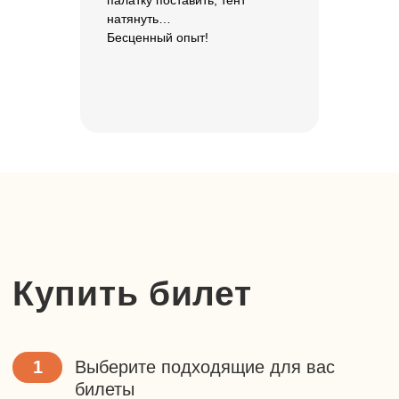
палатку поставить, тент
натянуть…
Бесценный опыт!
Хотите задать
вопрос или
забронировать
место?
Вы можете оставить заявку
+7
или позвонить по номеру
925 058 35 83
Бронь действует 48 часов.