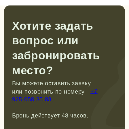
Рассказываем про развитие детей
через походы, делимся кейсами из
нашей работы, рассуждаем на
сложные темы воспитания детей. Все,
что нам самим так интересно.
Заходите и подписывайтесь, чтобы
не пропустить!
Перейти в tg
Смотреть в VK
Канал в Max
Мы в Rutube