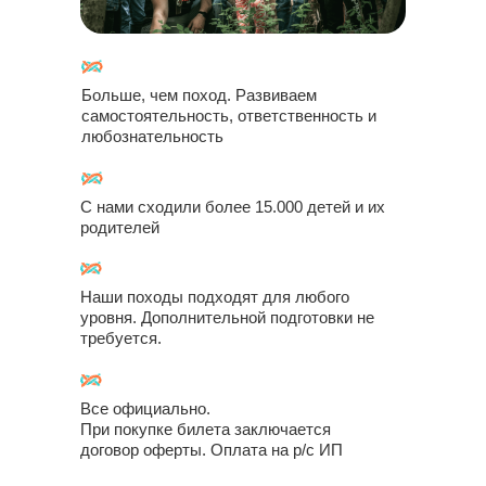
Больше, чем поход. Развиваем
самостоятельность, ответственность и
любознательность
С нами сходили более 15.000 детей и их
родителей
Купить билет
Наши походы подходят для любого
уровня. Дополнительной подготовки не
1
Выберите подходящие для вас
требуется.
билеты
Перейдите в корзину и заполните
2
анкету для регистрации
Затем вы сможете оплатить билеты.
Все официально.
3
Мы с вами свяжемся для уточнения
При покупке билета заключается
деталей мероприятия.
договор оферты. Оплата на р/с ИП
Чек пришлём на почту, а