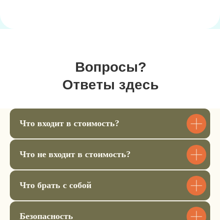
4
подтверждение заказа в вотсап.
Билет для ребенка 9-11 лет
22.500 ₽
Вопросы?
Купить билет
Ответы здесь
Билет для ребенка 12-15 лет
Что входит в стоимость?
22.500 ₽
Что не входит в стоимость?
Купить билет
Что брать с собой
Аренда спальника
1.200 ₽
Безопасность