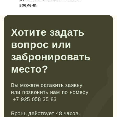
Все анонсы походов публикуем в
времени.
наших каналах.
Рассказываем про развитие детей
через походы, делимся кейсами из
нашей работы, рассуждаем на
сложные темы воспитания детей. Все,
что нам самим так интересно.
Заходите и подписывайтесь, чтобы
не пропустить!
Перейти в tg
Смотреть в VK
Канал в Max
Мы в Rutube