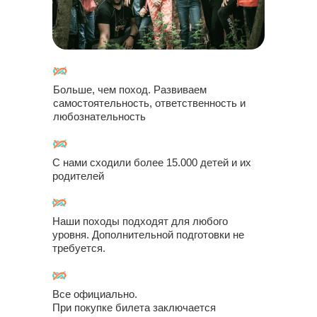
Больше, чем поход. Развиваем
самостоятельность, ответственность и
любознательность
С нами сходили более 15.000 детей и их
родителей
Купить билет
Наши походы подходят для любого
1
Выберите подходящие для вас
уровня. Дополнительной подготовки не
билеты
требуется.
Перейдите в корзину и заполните
2
анкету для регистрации
Затем вы сможете оплатить билеты.
3
Все официально.
Мы с вами свяжемся для уточнения
При покупке билета заключается
деталей мероприятия.