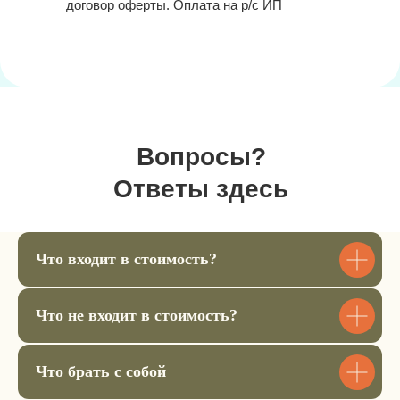
договор оферты. Оплата на р/с ИП
Чек пришлём на почту, а
4
подтверждение заказа в вотсап.
Билет для ребенка 9-11 лет
22.500 ₽
Вопросы?
Купить билет
Ответы здесь
Билет для ребенка 12-15 лет
Что входит в стоимость?
22.500 ₽
Что не входит в стоимость?
Купить билет
Аренда спальника
Что брать с собой
1.200 ₽