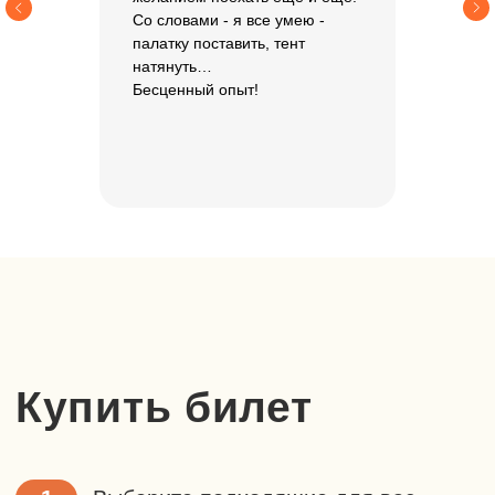
Со словами - я все умею -
палатку поставить, тент
натянуть…
Бесценный опыт!
Хотите задать
вопрос или
забронировать
место?
Вы можете оставить заявку
или позвонить нам по номеру
+7 925 058 35 83
Бронь действует 48 часов.