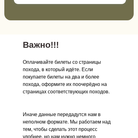
Онлайн-школа инструкторов
Научитесь проводить детские походы
безопасно и полезно.
Важно!!!
Новый поток стартует в ноябре 2026.
Оплачивайте билеты со страницы
Прочитать подробнее
похода, в который идёте. Если
покупаете билеты на два и более
похода, оформите их поочерёдно на
страницах соответствующих походов.
Иначе данные передадутся нам в
неполном формате. Мы работаем над
Подписывайтесь!
тем, чтобы сделать этот процесс
удобнее, но нам нужно немного