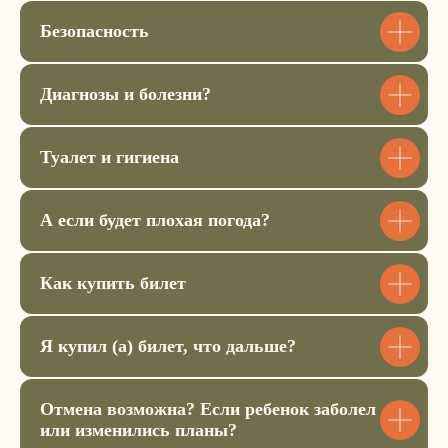
Безопасность
Купить билет
Диагнозы и болезни?
Аренда коврика
900 ₽
Туалет и гигиена
Купить билет
А если будет плохая погода?
Аренда сидушки
500 ₽
Как купить билет
Купить билет
Я купил (а) билет, что дальше?
Отмена возможна? Если ребенок заболел
или изменились планы?
Внесите оплату в размере 5000