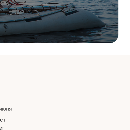
 июня
ст
ет