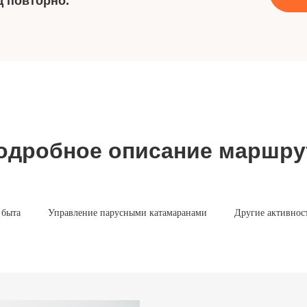
д повторно.
одробное описание маршру
 быта
Управление парусными катамаранами
Другие активнос