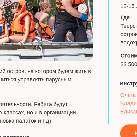
12-15 
Где
Тверск
остро
водох
Стои
22 500
й остров, на котором будем жить в
 учиться управлять парусным
Инстр
Ольга
Влади
оятельности. Ребята будут
Елиза
р-классах, но и в организации
овка палаток и т.д)