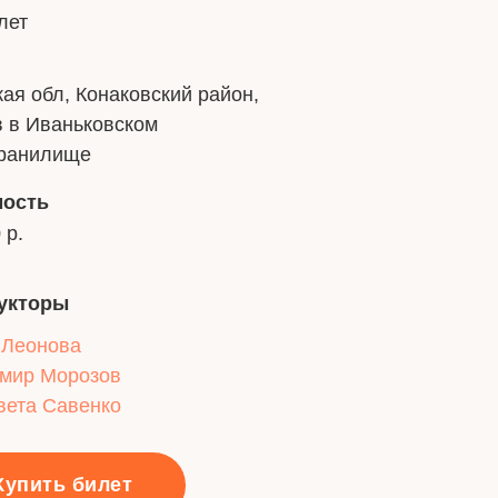
лет
ая обл, Конаковский район,
в в Иваньковском
ранилище
мость
 р.
укторы
 Леонова
мир Морозов
вета Савенко
Купить билет