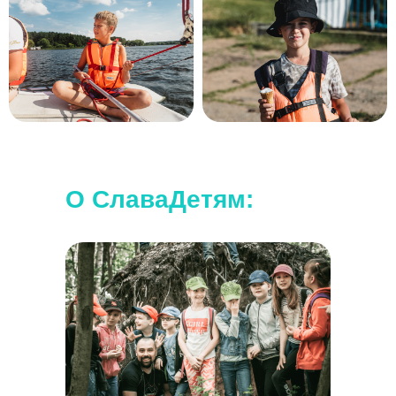
О СлаваДетям: