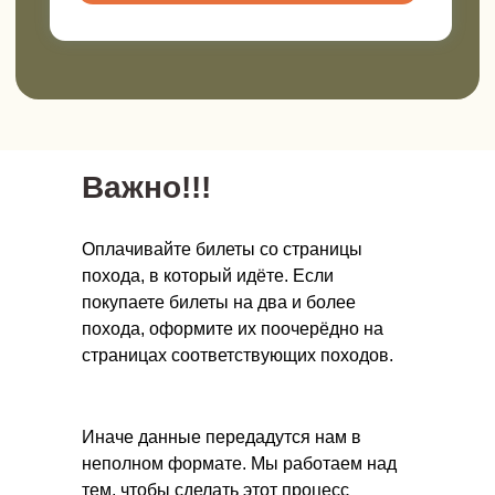
Онлайн-школа инструкторов
Научитесь проводить детские походы
безопасно и полезно.
Важно!!!
Новый поток стартует в ноябре 2026.
Прочитать подробнее
Оплачивайте билеты со страницы
похода, в который идёте. Если
покупаете билеты на два и более
похода, оформите их поочерёдно на
страницах соответствующих походов.
Иначе данные передадутся нам в
неполном формате. Мы работаем над
Подписывайтесь!
тем, чтобы сделать этот процесс