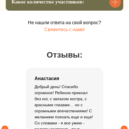
Внесите оплату в размере 5000
Какое количество участников:
и оплачивайте остальную
сумму постепенно
Мы зафиксируем за вами ту сумму,
Не нашли ответа на свой вопрос?
которая актуальна на момент брони 👌
Свяжитесь с нами!
переплат и процентов нет
Остальную сумму до 15 мая
Отзывы:
Забронировать место
Анастасия
Добрый день! Спасибо
огромное! Ребенок приехал
без ног, с запахом костра, с
красными глазами… но с
огромными впечатлениями! С
желанием поехать еще и еще!
Со словами - я все умею -