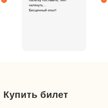
палатку поставить, тент
натянуть…
Бесценный опыт!
Хотите задать
вопрос или
забронировать
место?
Вы можете оставить заявку
или позвонить нам по номеру
+7 925 058 35 83