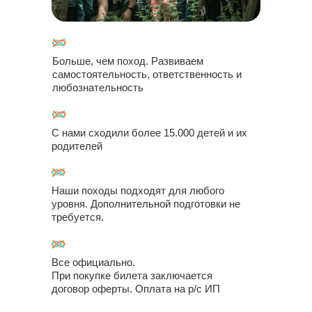
Больше, чем поход. Развиваем
самостоятельность, ответственность и
любознательность
С нами сходили более 15.000 детей и их
родителей
Купить билет
Наши походы подходят для любого
уровня. Дополнительной подготовки не
требуется.
1
Выберите подходящие для вас
билеты
Перейдите в корзину и заполните
Все официально.
2
анкету для регистрации
При покупке билета заключается
договор оферты. Оплата на р/с ИП
Затем вы сможете оплатить билеты.
3
Мы с вами свяжемся для уточнения