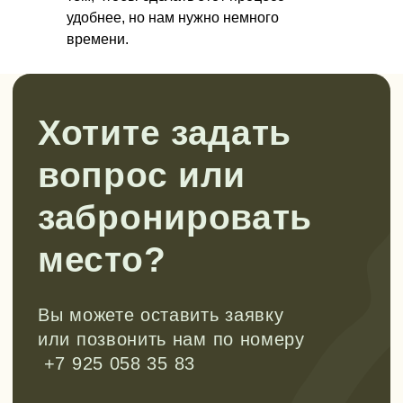
Все анонсы походов публикуем в
удобнее, но нам нужно немного
наших каналах.
времени.
Рассказываем про развитие детей
через походы, делимся кейсами из
нашей работы, рассуждаем на
сложные темы воспитания детей. Все,
что нам самим так интересно.
Заходите и подписывайтесь, чтобы
не пропустить!
Перейти в tg
Смотреть в VK
Канал в Max
Мы в Rutube