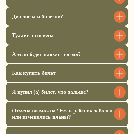
1.200 ₽
Диагнозы и болезни?
Купить билет
Туалет и гигиена
Аренда коврика
900 ₽
А если будет плохая погода?
Купить билет
Как купить билет
Аренда сидушки
500 ₽
Я купил (а) билет, что дальше?
Купить билет
Отмена возможна? Если ребенок заболел
или изменились планы?