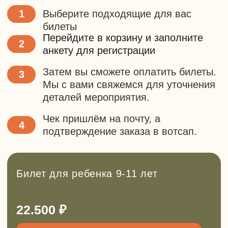
Бронь действует 48 часов.
Заполнить форму
+7
Сколько билетов вам
нужно?
–
+
Отправить
Нажимая на кнопку, вы
соглашаетесь с
политикой
конфиденциальности