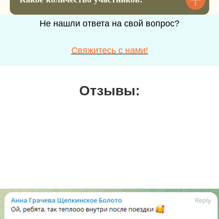
нужно?
–
+
Не нашли ответа на свой вопрос?
Свяжитесь с нами!
Отправить
Нажимая на кнопку, вы
соглашаетесь с
политикой
Отзывы:
конфиденциальности