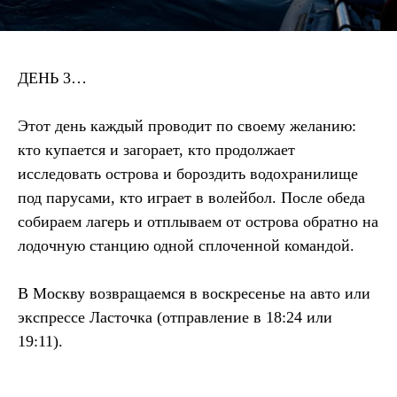
Купить билет
Аренда коврика
ДЕНЬ 3…
900 ₽
Этот день каждый проводит по своему желанию:
Купить билет
кто купается и загорает, кто продолжает
исследовать острова и бороздить водохранилище
Аренда сидушки
под парусами, кто играет в волейбол. После обеда
500 ₽
собираем лагерь и отплываем от острова обратно на
лодочную станцию одной сплоченной командой.
Купить билет
В Москву возвращаемся в воскресенье на авто или
экспрессе Ласточка (отправление в 18:24 или
19:11).