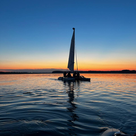
1
Выберите подходящие для вас
билеты
Перейдите в корзину и заполните
2
анкету для регистрации
Затем вы сможете оплатить билеты.
3
Мы с вами свяжемся для уточнения
деталей мероприятия.
Чек пришлём на почту, а
4
подтверждение заказа в вотсап.
Билет для взрослого
22.800 ₽
Купить билет
Аренда спальника
1.200 ₽