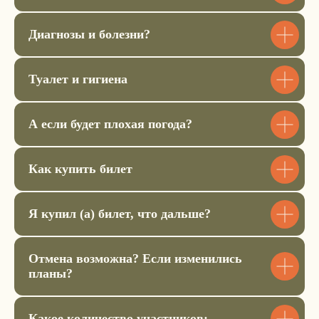
вопрос или
забронировать
Диагнозы и болезни?
место?
Туалет и гигиена
Вы можете оставить заявку
или позвонить нам по номеру
+7 925 058 35 83
А если будет плохая погода?
Бронь действует 48 часов.
Как купить билет
Заполнить форму
Я купил (а) билет, что дальше?
Отмена возможна? Если изменились
планы?
+7
Сколько билетов вам
Какое количество участников: