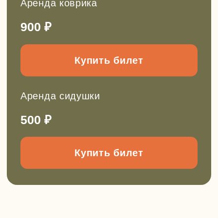
Подписывайтесь!
Все анонсы походов публикуем в
наших каналах.
Рассказываем про развитие детей
через походы, делимся кейсами из
нашей работы, рассуждаем на
сложные темы воспитания детей. Все,
что нам самим так интересно.
Заходите и подписывайтесь, чтобы
не пропустить!