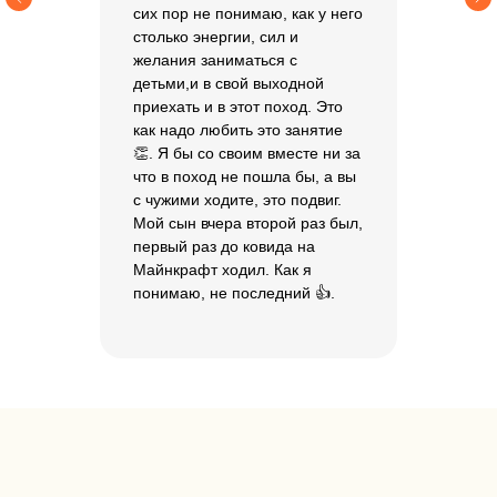
Хотите задать
сих пор не понимаю, как у него
столько энергии, сил и
вопрос или
желания заниматься с
забронировать
детьми,и в свой выходной
приехать и в этот поход. Это
место?
как надо любить это занятие
👏. Я бы со своим вместе ни за
Вы можете оставить заявку
что в поход не пошла бы, а вы
или позвонить по номеру
+7
с чужими ходите, это подвиг.
925 058 35 83
Мой сын вчера второй раз был,
первый раз до ковида на
Бронь действует 48 часов.
Майнкрафт ходил. Как я
понимаю, не последний 👍.
Заполнить форму
+7