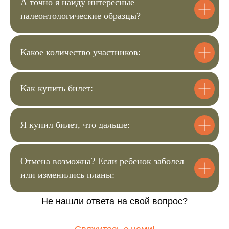
А точно я найду интересные
Затем вы сможете оплатить билеты.
Мы с вами свяжемся для уточнения
палеонтологические образцы?
деталей мероприятия.
Какое количество участников:
4
Как купить билет:
Чек пришлём на почту, а
подтверждение заказа в вотсап.
Я купил билет, что дальше:
Билет для ребёнка
3600 ₽
Отмена возможна? Если ребенок заболел
или изменились планы:
Купить билет
Не нашли ответа на свой вопрос?
Билет для взрослого
3100 ₽