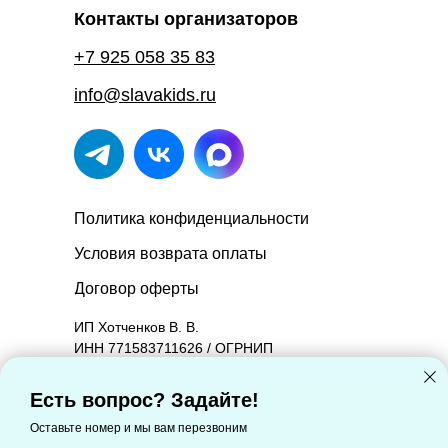
Контакты организаторов
+7 925 058 35 83
info@slavakids.ru
Политика конфиденциальности
Условия возврата оплаты
Договор оферты
ИП Хотченков В. В.
ИНН 771583711626 / ОГРНИП
314774603601090.
Юридический адрес: 127221, Москва г,
Есть вопрос? Задайте!
Молодцова ул, дом 2, корпус 1, квартира 88
Оставьте номер и мы вам перезвоним
Фактический адрес: 127221, Москва г,