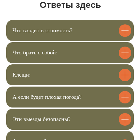
Ответы здесь
Купить билеты
Что входит в стоимость?
1
Что брать с собой:
Выберите подходящие для вас
билеты
Клещи:
2
Перейдите в корзину и заполните
А если будет плохая погода?
анкету для регистрации
Эти выезды безопасны?
3