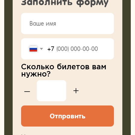
Подписывайтесь!
Все анонсы походов публикуем в
наших каналах.
Рассказываем про развитие детей
через походы, делимся кейсами из
нашей работы, рассуждаем на сложные
темы воспитания детей. Все, что нам
Заходите и
самим так интересно.
подписывайтесь, чтобы не
пропустить!
Перейти в tg
Смотреть в VK