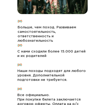
Купить билеты
1
Выберите подходящие для вас билеты
Перейдите в корзину и заполните
Больше, чем поход. Развиваем
2
анкету для регистрации.
самостоятельность,
ответственность и
Затем вы сможете оплатить билеты.
3
любознательность
Мы с вами связываемся для уточнения
деталей мероприятия.
С нами сходили более 15.000 детей
Чек пришлём на почту,
4
и их родителей
подтверждение заказа в вотсапе.
Билет для взрослого
Наши походы подходят для любого
уровня. Дополнительной
3.400 ₽
подготовки не требуется.
Купить билет
Все официально.
При покупке билета заключается
Билет для ребенка
договор оферты. Оплата на р/с