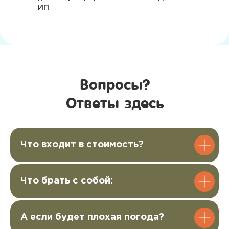
ИП
3.400 ₽
Купить билет
Билет для 2 детей
Вопросы?
6.200 ₽
Ответы здесь
Купить билет
Билет для 3 детей
Что входит в стоимость?
8.700 ₽
шел билет
Что брать с собой:
А если будет плохая погода?