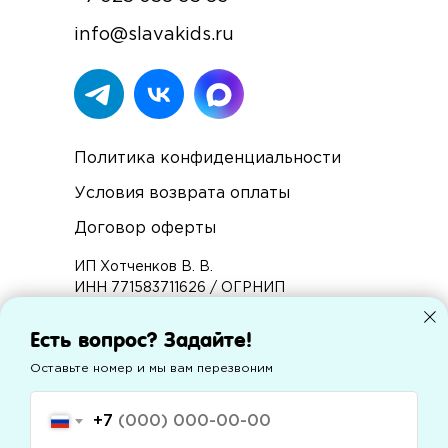
info@slavakids.ru
Политика конфиденциальности
Условия возврата оплаты
Договор оферты
ИП Хотченков В. В.
ИНН 771583711626 / ОГРНИП
314774603601090.
Юридический адрес: 127221, Москва г,
Есть вопрос? Задайте!
Молодцова ул, дом 2, корпус 1, квартира
Оставьте номер и мы вам перезвоним
88
Фактический адрес: 127221, Москва г,
Молодцова ул, дом 2, корпус 1, квартира
+7
88