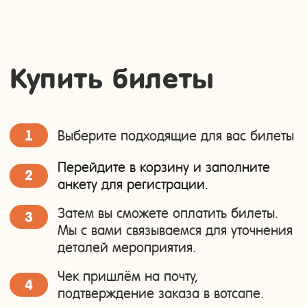
место?
Вы можете оставить заявку
или позвонить по номеру
+7
925 058 35 83
Бронь действует 48 часов.
Заполнить форму
+7
Сколько билетов вам
нужно?
–
+