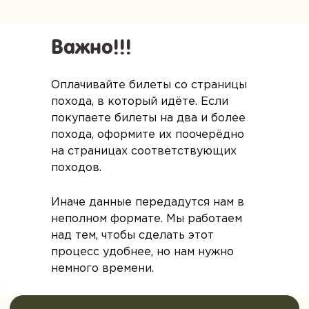
Мастер-класс
Важно!!!
Оплачивайте билеты со страницы
похода, в который идёте. Если
покупаете билеты на два и более
похода, оформите их поочерёдно
на страницах соответствующих
походов.
Подарочные сертификаты
и абонементы
Иначе данные передадутся нам в
Сертификат для подарка или
неполном формате. Мы работаем
абонемент для регулярных выездов с
экономией до 20%. Выберите, что вам
над тем, чтобы сделать этот
подходит
процесс удобнее, но нам нужно
Выбрать сертификат
немного времени.
Смотреть абонементы