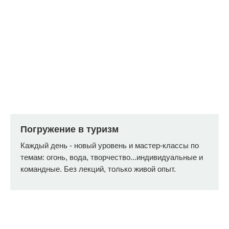
«Каждому ребенку стоит
хотя бы недельку лета
провести именно так»,
— сказала одна из мам.
И мы с ней согласны,
а Вы?
Купить билет
Погружение в туризм
Каждый день - новый уровень и мастер-классы по
темам: огонь, вода, творчество...индивидуальные и
командные. Без лекций, только живой опыт.
Подробная
программа по дням
* программа может корректироваться