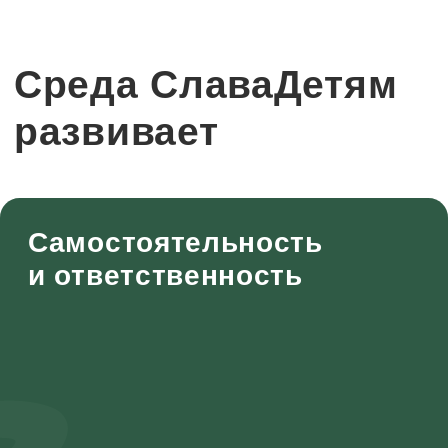
Социализация - это не только дружить
и весело проводить время, но и
конфликтовать, обижаться, отстаивать
границы, замечать чужие границы,
лидировать, понимать свои эмоции и
что чувствуют другие.
Мы считаем, что все эти проявления
важны и даем право ребятам не
только на позитивно окрашенные
эмоции, но и на ссоры, обиды,
претензии, разочарования.
Мы знаем, как поддержать ребят в
сложных переживаниях, но и даем
возможность справляться с
конфликтами самостоятельно.
Даем инструмент для
самостоятельного решения
конфликтов и защите личных границ.