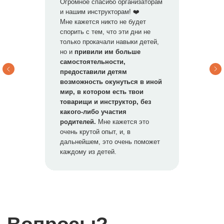
Огромное спасибо организаторам
и нашим инструкторам! ❤️
Мне кажется никто не будет
спорить с тем, что эти дни не
только прокачали навыки детей,
но и
привили им больше
самостоятельности,
предоставили детям
возможность окунуться в иной
мир, в котором есть твои
товарищи и инструктор, без
какого-либо участия
Так же у нас есть
родителей.
Мне кажется это
очень крутой опыт, и, в
другие походы
дальнейшем, это очень поможет
каждому из детей.