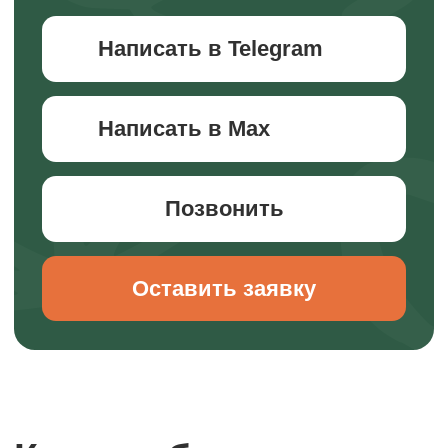
безопасно и полезно.
Новый поток стартует в ноябре 2026.
Прочитать подробнее
Подписывайтесь!
Все анонсы походов публикуем в
наших каналах.
Рассказываем про развитие детей
через походы, делимся кейсами из
нашей работы, рассуждаем на
сложные темы воспитания детей. Все,
что нам самим так интересно.
Заходите и подписывайтесь, чтобы
не пропустить!