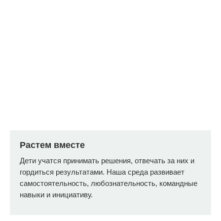
руководителя похода исходя из
погоды и групповой динамики.
Растем вместе
Дети учатся принимать решения, отвечать за них и
гордиться результатами. Наша среда развивает
самостоятельность, любознательность, командные
Среда СлаваДетям
навыки и инициативу.
развивает