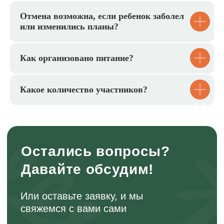
абонементы
Отмена возможна, если ребенок заболел
Сертификат для подарка или абонемент
или изменились планы?
для регулярных выездов с экономией до
20%. Выберите, что вам подходит
Как организовано питание?
Выбрать сертификат
Какое количество участников?
Смотреть абонементы
Онлайн-школа инструкторов
Научитесь проводить детские походы