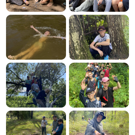
Остальная сумма
до 15 мая
Забронировать место
Хотите задать вопрос
или забронировать
место?
Вы можете оставить заявку
или позвонить по номеру
+7 925 058 35 83
Бронь действует 48 часов.