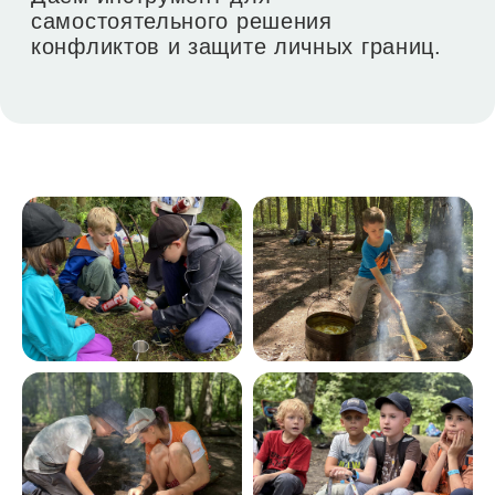
Что дальше?
За 3-4 дня
мы добавляем участников
в
общий чат telegram
, где уточняем
всю орг.информацию и отвечаем на
ваши вопросы, а после похода
обмениваемся фото и видео,
эмоциями и отзывами.
Если вы не используете telegram, мы
в любом случае свяжемся с вами.
Внесите оплату в размере 5000
и оплачивайте остальную
сумму постепенно
Мы зафиксируем за вами ту сумму,
которая актуальна на момент брони 👌
переплат и процентов нет