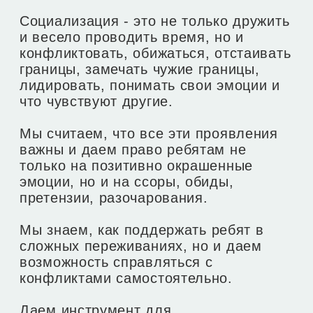
Затем вы сможете оплатить билеты.
3
Мы с вами свяжемся для уточнения
деталей мероприятия.
Чек пришлём на почту, а
4
подтверждение заказа в Telegram
или Max
Билет для ребенка
28.500 ₽
Купить билет
Билет для 2х детей
54.000 ₽
Купить билет