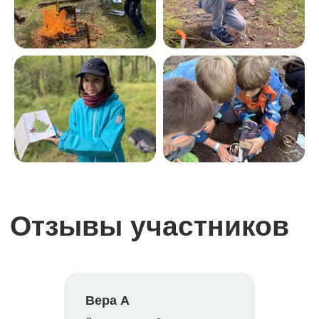
Заполнить форму
+7
Сколько билетов вам нужно?
–
+
Отправить
Нажимая на кнопку, вы
соглашаетесь с
политикой
конфиденциальности
Вера А