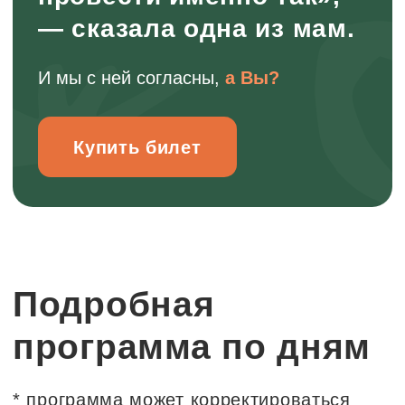
исследовательский опыт
В походе дети имеют возможность
глубокого погружения в туристическую
среду: собирать дрова, разводить
костры, строить шалаши, ставить
палатки, натягивать тент, участвовать
в приготовлении еды и т.п.
Походная среда предоставляет много
вариантов, где каждый ребенок
сможет раскрыть свои потребности и