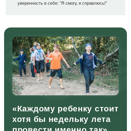
уверенность в себе: "Я смогу, я справлюсь!"
решения, например, как организовать
сбор дров, в какие игры играть, в
каких делах лагеря принимать
участие.
2. Создана свободная, безопасная и
безоценочная среда, где допустимо
мечтать, ставить себе интересные
цели, учиться двигаться в их
направлении, получать результат или
отказаться от него, бросив начатое. А
в конце открыто поразмышлять, что
получилось хорошо, а что можно
улучшить.
Таким образом, наша смена не
только закрывает потребность в
отдыхе, но и помогает развить в
детях самостоятельность и
ответственность через конкретные
действия, взаимодействия и
рефлексию.
Любознательность и