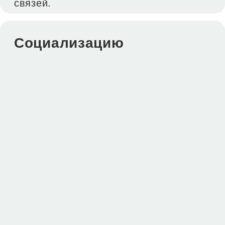
Написать в Telegram
Написать в Max
Позвонить
Оставить заявку
Купить билеты
1
Выберите подходящие для вас
билеты
Перейдите в корзину и заполните
2
анкету для регистрации