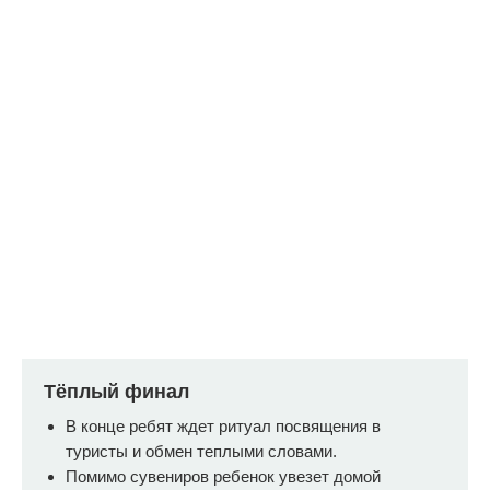
Самостоятельность
и ответственность
Наша миссия - делать людей вокруг
Тёплый финал
нас более самостоятельными.
Самостоятельность развивается когда:
В конце ребят ждет ритуал посвящения в
туристы и обмен теплыми словами.
1. Сами ситуации (бытовые, игровые)
формируют необходимость её
Помимо сувениров ребенок увезет домой
проявлять и принимать те или иные