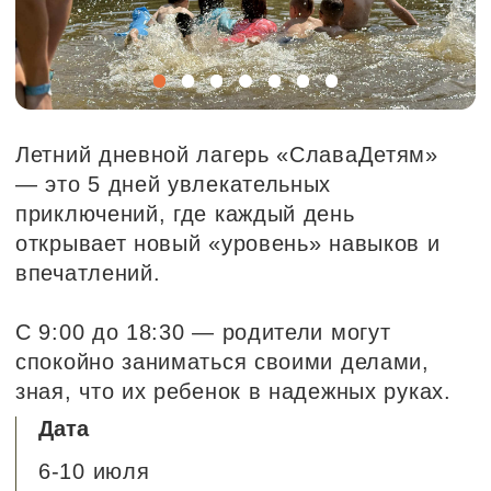
Дата
6-10 июля
Возраст
8-11 лет
Где
м. Таганская (старт и финиш)
Луговая
Щепкино болото (пл. Фирсановская)
Горенки
Филатов луг
Красногорский лес (м. Пятницкое
шоссе)
Продолжительность:
с 8:40 до 18:30
Количество участников:
до 30 человек