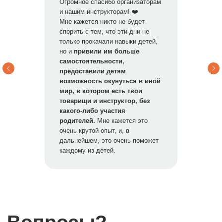
Огромное спасибо организаторам
и нашим инструкторам! ❤️
Мне кажется никто не будет
спорить с тем, что эти дни не
только прокачали навыки детей,
но и
привили им больше
самостоятельности,
предоставили детям
возможность окунуться в иной
мир, в котором есть твои
товарищи и инструктор, без
какого-либо участия
Так же у нас есть
родителей.
Мне кажется это
очень крутой опыт, и, в
другие походы
дальнейшем, это очень поможет
каждому из детей.