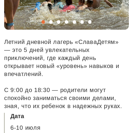
Дата
6-10 июля
Возраст
8-14 лет
Где
м. Таганская (старт и финиш)
Луговая
Щепкино болото (пл. Фирсановская)
Горенки
Филатов луг
Красногорский лес (м. Пятницкое
шоссе)
Продолжительность:
с 8:40 до 18:30
Количество участников:
до 30 человек