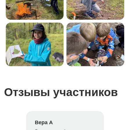
Заполнить форму
+7
Сколько билетов вам нужно?
–
+
Отправить
Нажимая на кнопку, вы
соглашаетесь с
политикой
конфиденциальности
Вера А