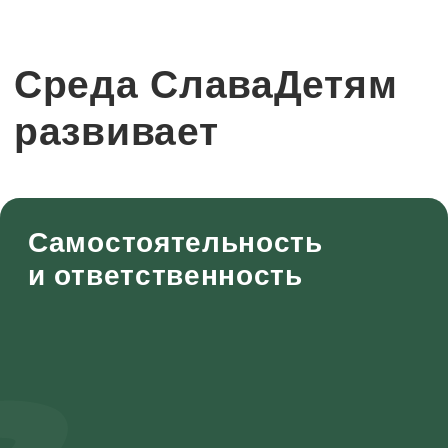
Социализация - это не только дружить
и весело проводить время, но и
конфликтовать, обижаться, отстаивать
границы, замечать чужие границы,
лидировать, понимать свои эмоции и
что чувствуют другие.
Мы считаем, что все эти проявления
важны и даем право ребятам не
только на позитивно окрашенные
эмоции, но и на ссоры, обиды,
претензии, разочарования.
Мы знаем, как поддержать ребят в
сложных переживаниях, но и даем
возможность справляться с
конфликтами самостоятельно.
Даем инструмент для
самостоятельного решения
конфликтов и защите личных границ.