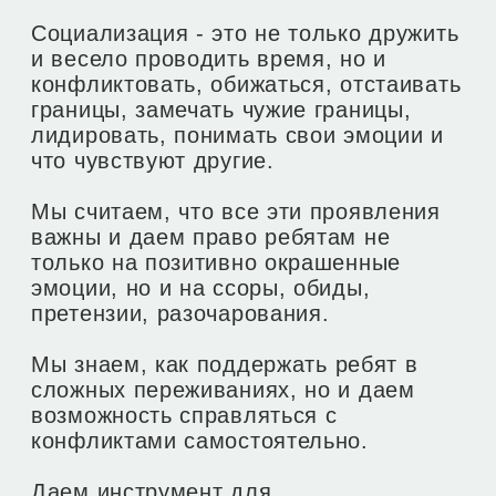
Затем вы сможете оплатить билеты.
3
Мы с вами свяжемся для уточнения
деталей мероприятия.
Чек пришлём на почту, а
4
подтверждение заказа в Telegram
или Max
Билет для ребенка
26.500 ₽
28.500 ₽ (с 15
мая)
Купить билет
Билет для 2х детей
50.000 ₽
54.000 ₽ (с 15
мая)
Купить билет