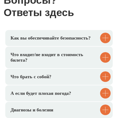
Групповые выезды на заказ
Можем провести для вас:
День рождения
Как вы обеспечивайте безопасность?
Поход для класса
Что входит/не входит в стоимость
билета?
Мастер-класс
Что брать с собой?
А если будет плохая погода?
Диагнозы и болезни