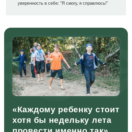
уверенность в себе: "Я смогу, я справлюсь!"
решения, например, как организовать
сбор дров, в какие игры играть, в
каких делах лагеря принимать
участие.
2. Создана свободная, безопасная и
безоценочная среда, где допустимо
мечтать, ставить себе интересные
цели, учиться двигаться в их
направлении, получать результат или
отказаться от него, бросив начатое. А
в конце открыто поразмышлять, что
получилось хорошо, а что можно
улучшить.
Таким образом, наша смена не
только закрывает потребность в
отдыхе, но и помогает развить в
детях самостоятельность и
ответственность через конкретные
действия, взаимодействия и
рефлексию.
Любознательность и