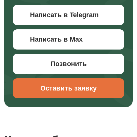
Новый поток стартует в ноябре 2026.
Прочитать подробнее
Подписывайтесь!
Все анонсы походов публикуем в
наших каналах.
Рассказываем про развитие детей
через походы, делимся кейсами из
нашей работы, рассуждаем на
сложные темы воспитания детей. Все,
что нам самим так интересно.
Заходите и подписывайтесь, чтобы
не пропустить!