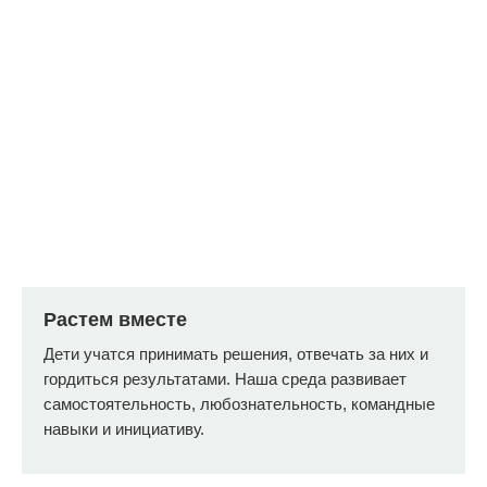
руководителя похода исходя из
погоды и групповой динамики.
Растем вместе
Дети учатся принимать решения, отвечать за них и
гордиться результатами. Наша среда развивает
самостоятельность, любознательность, командные
Среда СлаваДетям
навыки и инициативу.
развивает