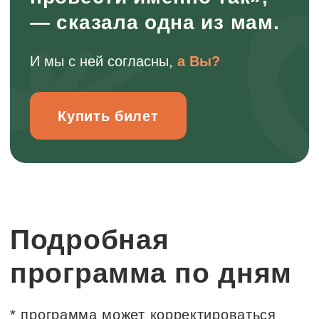
исследовательский опыт
В походе дети имеют возможность
глубокого погружения в туристическую
среду: собирать дрова, разводить
костры, строить шалаши, ставить
палатки, натягивать тент, участвовать
в приготовлении еды и т.п.
Походная среда предоставляет много
вариантов, где каждый ребенок
сможет раскрыть свои потребности и