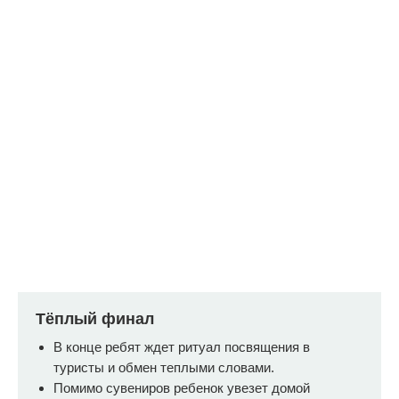
Самостоятельность
и ответственность
Наша миссия - делать людей вокруг
Тёплый финал
нас более самостоятельными.
Самостоятельность развивается когда:
В конце ребят ждет ритуал посвящения в
туристы и обмен теплыми словами.
1. Сами ситуации (бытовые, игровые)
формируют необходимость её
Помимо сувениров ребенок увезет домой
проявлять и принимать те или иные