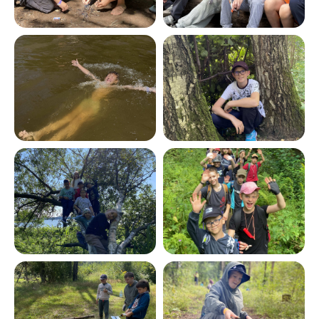
Остальная сумма
до 15 мая
Забронировать место
Хотите задать вопрос
или забронировать
место?
Вы можете оставить заявку
или позвонить по номеру
+7 925 058 35 83
Бронь действует 48 часов.