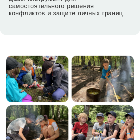
Что дальше?
За 3-4 дня
мы добавляем участников
в
общий чат telegram
, где уточняем
всю орг.информацию и отвечаем на
ваши вопросы, а после похода
обмениваемся фото и видео,
эмоциями и отзывами.
Если вы не используете telegram, мы
в любом случае свяжемся с вами.
Внесите оплату в размере 5000
и оплачивайте остальную
сумму постепенно
Мы зафиксируем за вами ту сумму,
которая актуальна на момент брони 👌
переплат и процентов нет