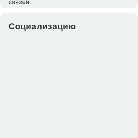
Написать в Telegram
Написать в Max
Позвонить
Оставить заявку
Купить билеты
1
Выберите подходящие для вас
билеты
Перейдите в корзину и заполните
2
анкету для регистрации