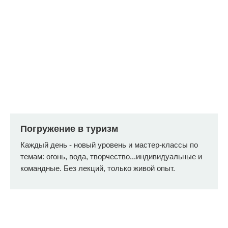
«Каждому ребенку стоит
хотя бы недельку лета
провести именно так»,
— сказала одна из мам.
И мы с ней согласны,
а Вы?
Купить билет
Погружение в туризм
Каждый день - новый уровень и мастер-классы по
темам: огонь, вода, творчество...индивидуальные и
командные. Без лекций, только живой опыт.
Подробная
программа по дням
* программа может корректироваться