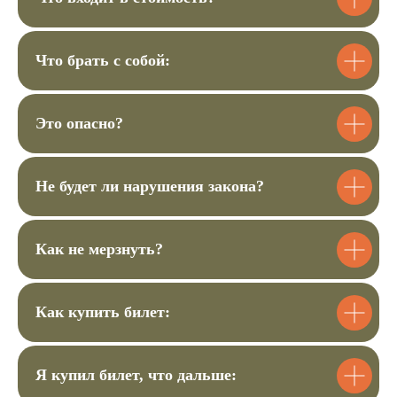
Мы с вами свяжемся для уточнения
деталей мероприятия.
Что брать с собой:
4
Это опасно?
Чек пришлём на почту, а
подтверждение заказа в вотсап.
Не будет ли нарушения закона?
Билет для ребёнка
Как не мерзнуть?
3400 ₽
Купить билет
Как купить билет:
Билет для 2 детей
Я купил билет, что дальше:
6800
6500 ₽