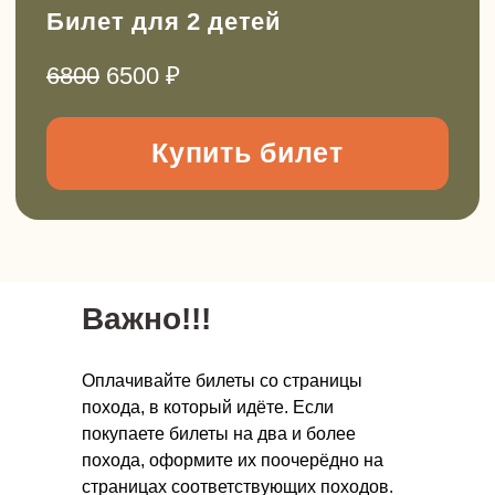
актуального расписания
Выбрать сертификат
Важно!!!
Онлайн-школа инструкторов
Научитесь проводить детские походы
безопасно и полезно.
Оплачивайте билеты со страницы
похода, в который идёте. Если
Новый поток стартует в ноябре 2026.
покупаете билеты на два и более
похода, оформите их поочерёдно на
Прочитать подробнее
страницах соответствующих походов.