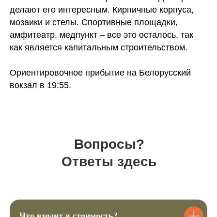
делают его интересным. Кирпичные корпуса,
Купить билеты
мозаики и стелы. Спортивные площадки,
амфитеатр, медпункт – все это осталось, так
как является капитальным строительством.
1
Ориентировочное прибытие на Белорусский
Выберите подходящие для вас
вокзал в 19:55.
билеты
2
Вопросы?
Перейдите в корзину и заполните
анкету для регистрации
Ответы здесь
3
Затем вы сможете оплатить билеты.
Что входит в стоимость?