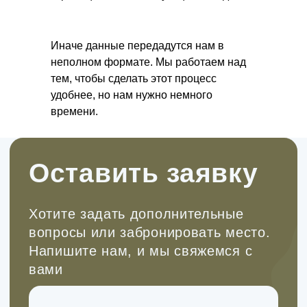
Иначе данные передадутся нам в
Подписывайтесь!
неполном формате. Мы работаем над
тем, чтобы сделать этот процесс
Все анонсы походов публикуем в
удобнее, но нам нужно немного
наших каналах.
времени.
Рассказываем про развитие детей
через походы, делимся кейсами из
нашей работы, рассуждаем на
сложные темы воспитания детей. Все,
что нам самим так интересно.
Заходите и подписывайтесь, чтобы
не пропустить!
Перейти в tg
Смотреть в VK