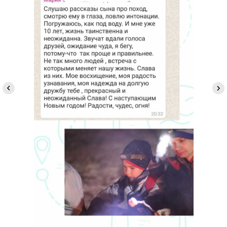
Хотите задать дополнительные
вопросы или забронировать место.
Напишите нам, и мы свяжемся с
вами
Заполнить форму
+7
Сколько билетов вам
нужно?
–
+
Отправить