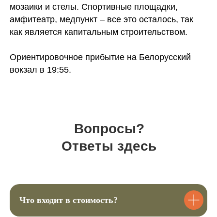
мозаики и стелы. Спортивные площадки,
Так же у нас есть
амфитеатр, медпункт – все это осталось, так
другие походы
как является капитальным строительством.
Ориентировочное прибытие на Белорусский
вокзал в 19:55.
Вопросы?
Групповые выезды на заказ
Ответы здесь
Можем провести для вас:
День рождения
Поход для класса
Что входит в стоимость?