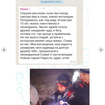
Подписывайтесь!
Все анонсы походов публикуем в
наших каналах.
Рассказываем про развитие детей
через походы, делимся кейсами из
нашей работы, рассуждаем на
сложные темы воспитания детей. Все,
что нам самим так интересно.
Заходите и подписывайтесь, чтобы
не пропустить!
Перейти в tg
Смотреть в VK