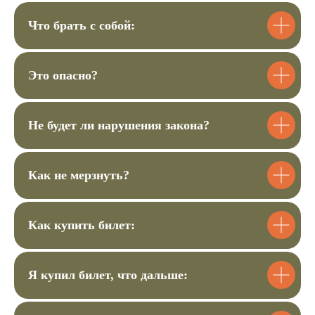
Мастер-класс
Что брать с собой:
Это опасно?
Не будет ли нарушения закона?
Подарочные сертификаты и
абонементы
Как не мерзнуть?
Сертификат для подарка или абонемент
для регулярных выездов с экономией до
20%. Выберите, что вам подходит
Как купить билет:
Выбрать сертификат
Я купил билет, что дальше:
Смотреть абонементы